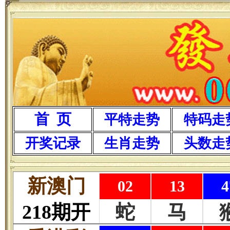
首 页
平特走势
特码走
开奖记录
生肖走势
头数走