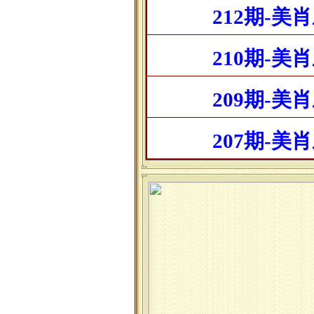
212期-美
210期-美
209期-美
207期-美