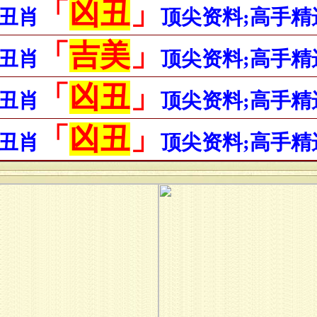
「
凶丑
」
肖丑肖
顶尖资料;高手精选
「
吉美
」
肖丑肖
顶尖资料;高手精选
「
凶丑
」
肖丑肖
顶尖资料;高手精选
「
凶丑
」
肖丑肖
顶尖资料;高手精选