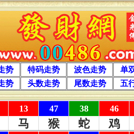
走势
特码走势
波色走势
单
走势
头数走势
尾数走势
五