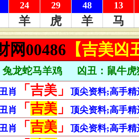
财网00486
【吉美凶
：兔龙蛇马羊鸡 凶丑：鼠牛虎
「吉美」
肖丑肖
顶尖资料;高手精选
「
吉美
」
肖丑肖
顶尖资料;高手精选
「
吉美
」
肖丑肖
顶尖资料;高手精选